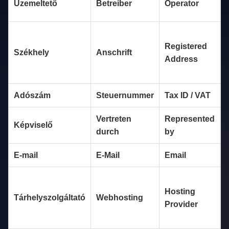
Üzemeltető
Betreiber
Operator
e
Registered
Székhely
Anschrift
Address
M
Adószám
Steuernummer
Tax ID / VAT
Vertreten
Represented
Képviselő
durch
by
E-mail
E-Mail
Email
Hosting
Tárhelyszolgáltató
Webhosting
Provider
E