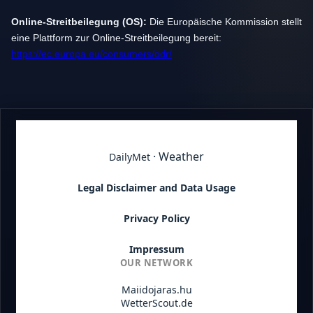
Online-Streitbeilegung (OS):
Die Europäische Kommission stellt
eine Plattform zur Online-Streitbeilegung bereit:
https://ec.europa.eu/consumers/odr/
· Weather
DailyMet
Legal Disclaimer and Data Usage
Privacy Policy
Impressum
OUR NETWORK
Maiidojaras.hu
WetterScout.de